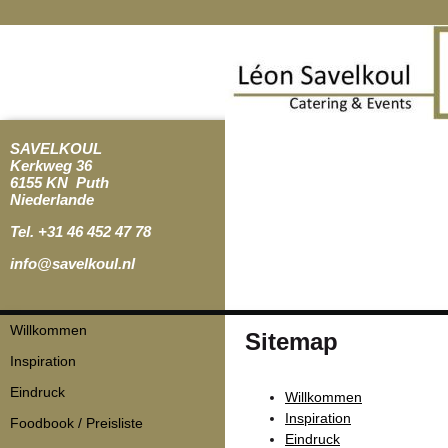
SAVELKOUL
Kerkweg 36
6155 KN Puth
Niederlande
Tel. +31 46 452 47 78
info@savelkoul.nl
Navigation
Willkommen
Sitemap
überspringen
Inspiration
Eindruck
Willkommen
Inspiration
Foodbook / Preisliste
Eindruck