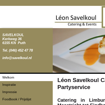
SAVELKOUL
Kerkweg 36
6155 KN Puth
Tel. (046) 452 47 78
info@savelkoul.nl
Navigatie
Welkom
Léon Savelkoul C
overslaan
Inspiratie
Partyservice
Impressie
Foodbook / Prijslijst
Catering in Limbu