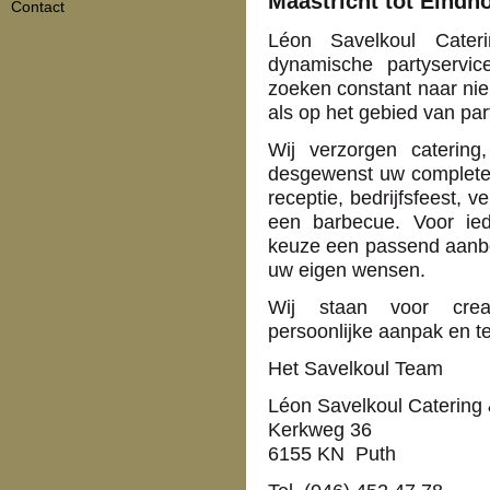
Maastricht tot Eindh
Contact
Léon Savelkoul Cater
dynamische partyservic
zoeken constant naar nie
als op het gebied van par
Wij verzorgen catering,
desgewenst uw complete f
receptie, bedrijfsfeest, 
een barbecue. Voor ie
keuze een passend aanb
uw eigen wensen.
Wij staan voor creati
persoonlijke aanpak en t
Het Savelkoul Team
Léon Savelkoul Catering 
Kerkweg 36
6155 KN Puth