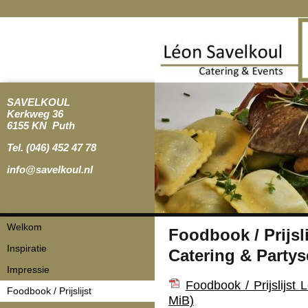
SAVELKOUL
Kerkweg 36
6155 KN Puth
Tel. (046) 452 47 78
info@savelkoul.nl
Navigatie
Welkom
Foodbook / Prijsl
overslaan
Inspiratie
Catering & Partys
Impressie
Foodbook / Prijslijst
Foodbook / Prijslijst
MiB)